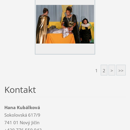
1
2
>
>>
Kontakt
Hana Kubálková
Sokolovská 617/9
741 01 Nový Jičín
+420 776 559 943